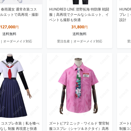
 春雨麗女 通常衣装コス
HUNDRED LINE 澄野拓海 特防隊 戦闘
HUND
ルエットで高再現・撮影
服｜高再現でクールなシルエット、イ
プレ｜
ベントも撮影も快適
設計
127,000
31,800
円
円
送料無料
送料無料
 | オーダーメイド対応
受注生産 | オーダーメイド対応
受
 コスプレ衣装｜私を喰べ
ズートピア2 ニック・ワイルド 警官制
ズート
なし 制服 再現度と快適
服コスプレ（シャツ＆ネクタイ）高再
制服コ