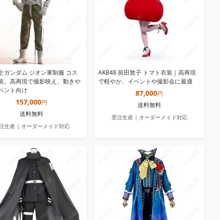
士ガンダム ジオン軍制服 コス
AKB48 前田敦子 トマト衣装｜高再現
装。高再現で撮影映え、動きや
で軽やか、イベントや撮影会に最適
ベント向け
87,000
円
157,000
円
送料無料
送料無料
受注生産 | オーダーメイド対応
注生産 | オーダーメイド対応