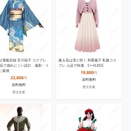
紀電氣目録 百川稲子 コスプレ
薫る花は凛と咲く 和栗薫子 私服コス
上品で崩れにくい設計、撮影・イ
プレ 上品で快適、S〜XL対応
に最適
19,800
円
22,800
円
送料無料
送料無料
受注生産
受注生産