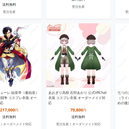
送料無料
受注生産
受注生産
受
ューレ 始皇帝（秦始皇）
あおぎり高校 石狩あかり 公式VRChat
七つの
終闘争 コスプレ衣装 オー
衣装 コスプレ衣装 オーダーメイド対
（ライ
応
応
めの復
217,000
79,800
円
円
送料無料
送料無料
 | オーダーメイド対応
受注生産 | オーダーメイド対応