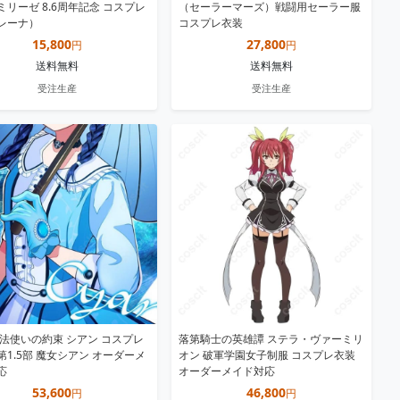
ミリーゼ 8.6周年記念 コスプレ
（セーラーマーズ）戦闘用セーラー服
レーナ）
コスプレ衣装
15,800
27,800
円
円
送料無料
送料無料
受注生産
受注生産
魔法使いの約束 シアン コスプレ
落第騎士の英雄譚 ステラ・ヴァーミリ
第1.5部 魔女シアン オーダーメ
オン 破軍学園女子制服 コスプレ衣装
応
オーダーメイド対応
53,600
46,800
円
円