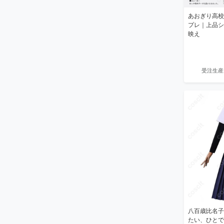
あおぎり高校
プレ｜上品シ
映え
受注生産
八百歳比名子
たい、ひとで