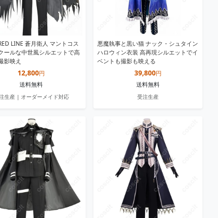
RED LINE 蒼月衛人 マントコス
悪魔執事と黒い猫 ナック・シュタイン
クールな中世風シルエットで高
ハロウィン衣装 高再現シルエットでイ
撮影映え
ベントも撮影も映える
12,800
39,800
円
円
送料無料
送料無料
注生産 | オーダーメイド対応
受注生産