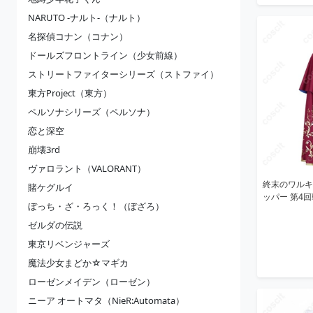
NARUTO -ナルト-（ナルト）
名探偵コナン（コナン）
ドールズフロントライン（少女前線）
ストリートファイターシリーズ（ストファイ）
東方Project（東方）
ペルソナシリーズ（ペルソナ）
恋と深空
崩壊3rd
ヴァロラント（VALORANT）
終末のワルキ
賭ケグルイ
ッパー 第4
ぼっち・ざ・ろっく！（ぼざろ）
ゼルダの伝説
東京リベンジャーズ
魔法少女まどか☆マギカ
ローゼンメイデン（ローゼン）
ニーア オートマタ（NieR:Automata）