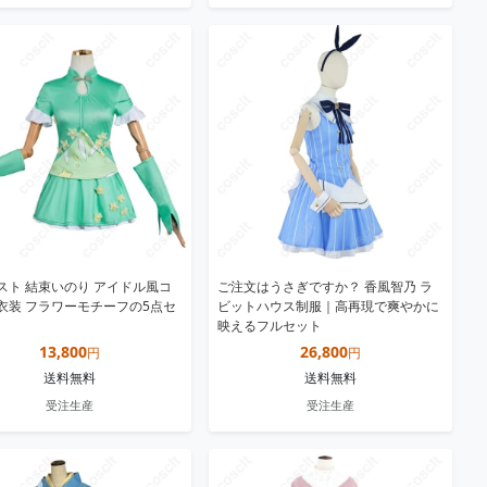
スト 結束いのり アイドル風コ
ご注文はうさぎですか？ 香風智乃 ラ
衣装 フラワーモチーフの5点セ
ビットハウス制服｜高再現で爽やかに
映えるフルセット
13,800
26,800
円
円
送料無料
送料無料
受注生産
受注生産