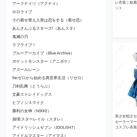
レ衣装｜粘着
アークナイツ（アクナイ）
ット
ホロライブ
その着せ替え人形は恋をする（着せ恋）
あんさんぶるスターズ!（あんスタ）
鬼滅の刃
ラブライブ！
ブルーアーカイブ（Blue Archive）
ポケットモンスター（アニポケ）
アズールレーン
Re:ゼロから始める異世界生活（リゼロ）
刀剣乱舞（とうらぶ）
文豪ストレイドッグス
ヒプノシスマイク
勝利の女神（NIKKE）
美少女戦士セ
崩壊:スターレイル（スタレ）
セーラーマー
アイドリッシュセブン（IDOLiSH7）
コスプレ衣装
アイドルマスター（アイマス）