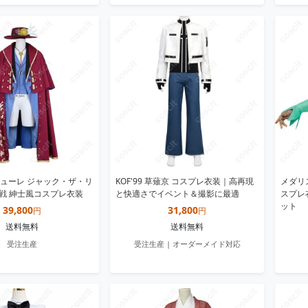
ューレ ジャック・ザ・リ
KOF'99 草薙京 コスプレ衣装｜高再現
メダリ
回戦 紳士風コスプレ衣装
と快適さでイベント＆撮影に最適
スプレ
ット
39,800
31,800
円
円
送料無料
送料無料
受注生産
受注生産 | オーダーメイド対応