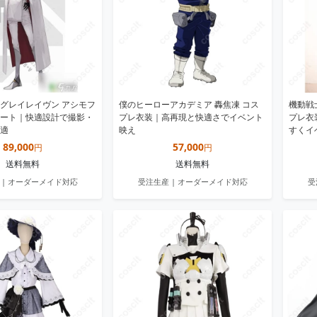
グレイレイヴン アシモフ
僕のヒーローアカデミア 轟焦凍 コス
機動戦
ート｜快適設計で撮影・
プレ衣装｜高再現と快適さでイベント
プレ衣
適
映え
すくイ
89,000
57,000
円
円
送料無料
送料無料
 | オーダーメイド対応
受注生産 | オーダーメイド対応
受