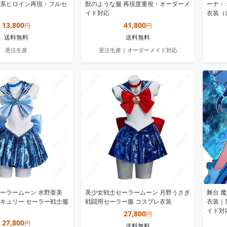
系ヒロイン再現・フルセ
獣のような服 再現度重視・オーダーメ
ーナ・
イド対応
衣装（
13,800
41,800
円
円
送料無料
送料無料
受注生産
受注生産 | オーダーメイド対応
ーラームーン 水野亜美
美少女戦士セーラームーン 月野うさぎ
舞台 
キュリー セーラー戦士服
戦闘用セーラー服 コスプレ衣装
衣装｜
イド対
27,800
円
27,800
円
送料無料