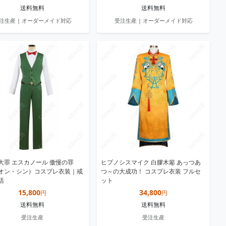
送料無料
送料無料
注生産 | オーダーメイド対応
受注生産 | オーダーメイド対応
大罪 エスカノール 傲慢の罪
ヒプノシスマイク 白膠木簓 あっつあ
オン・シン）コスプレ衣装｜戒
つ～の大成功！ コスプレ衣装 フルセ
活
ット
15,800
34,800
円
円
送料無料
送料無料
受注生産
受注生産