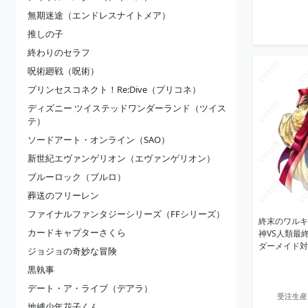
無期迷途（エンドレスナイトメア）
推しの子
終わりのセラフ
呪術廻戦（呪術）
プリンセスコネクト！Re:Dive（プリコネ）
ディズニー ツイステッドワンダーランド（ツイス
テ）
ソードアート・オンライン（SAO）
新世紀エヴァンゲリオン（エヴァンゲリオン）
ブルーロック（ブルロ）
葬送のフリーレン
ファイナルファンタジーシリーズ（FFシリーズ）
終末のワルキ
カードキャプターさくら
神VS人類最
ダーメイド対
ジョジョの奇妙な冒険
黒執事
デート・ア・ライブ（デアラ）
受注生産
地縛少年花子くん