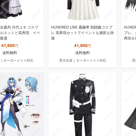
女裁判 月代ユキ コスプ
HUNDRED LINE 霧藤希 戦闘服コスプ
HUND
ルエットと高再現、イベ
レ 高再現セットでイベントも撮影も快
プレ。
最適
適
再現＆
41,800
41,800
円
円
送料無料
送料無料
 | オーダーメイド対応
受注生産 | オーダーメイド対応
受