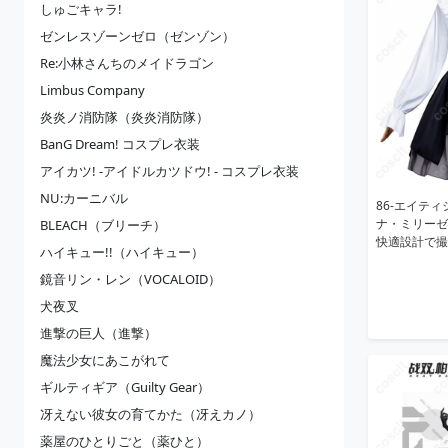
しゅごキャラ!
ゼンレスゾーンゼロ（ゼンゾン）
Re:小林さんちのメイドラゴン
Limbus Company
炎炎ノ消防隊（炎炎消防隊）
BanG Dream! コスプレ衣装
アイカツ! -アイドルカツドウ! - コスプレ衣装
NU:カーニバル
86-エイテ
ナ・ミリーゼ
BLEACH（ブリーチ）
快適設計で撮
ハイキュー!!（ハイキュー）
鏡音リン・レン（VOCALOID）
犬夜叉
進撃の巨人（進撃）
魔法少女にあこがれて
ギルティギア（Guilty Gear）
冴えない彼女の育てかた（冴えカノ）
薬屋のひとりごと（薬ひと）