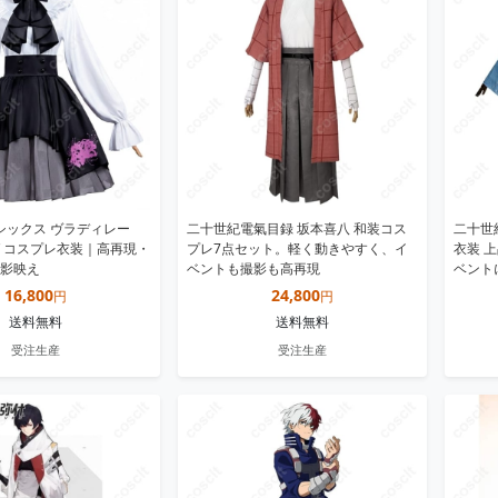
ィシックス ヴラディレー
二十世紀電氣目録 坂本喜八 和装コス
二十世
 コスプレ衣装｜高再現・
プレ7点セット。軽く動きやすく、イ
衣装 
影映え
ベントも撮影も高再現
ベント
16,800
24,800
円
円
送料無料
送料無料
受注生産
受注生産