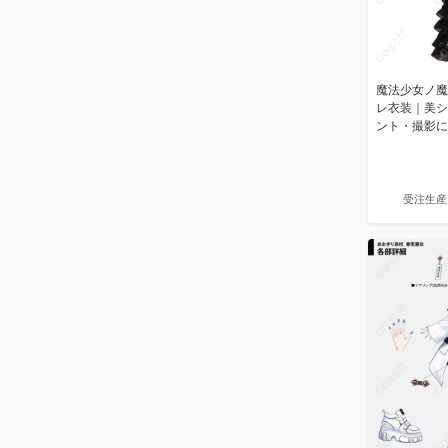
魔法少女ノ魔
レ衣装｜美シ
ント・撮影に
受注生産