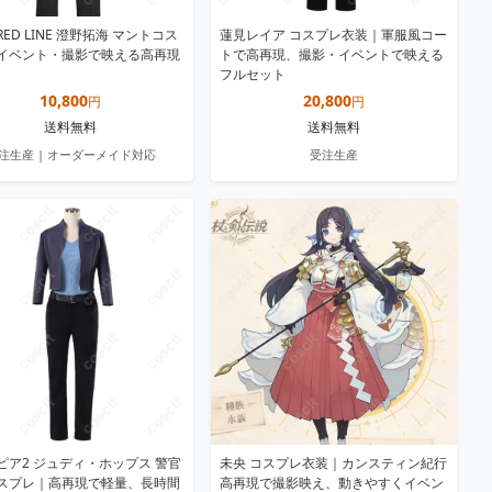
RED LINE 澄野拓海 マントコス
蓮見レイア コスプレ衣装｜軍服風コー
イベント・撮影で映える高再現
トで高再現、撮影・イベントで映える
フルセット
10,800
20,800
円
円
送料無料
送料無料
注生産 | オーダーメイド対応
受注生産
ピア2 ジュディ・ホップス 警官
未央 コスプレ衣装｜カンスティン紀行
スプレ｜高再現で軽量、長時間
高再現で撮影映え、動きやすくイベン