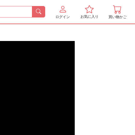
お気に入り
ログイン
買い物かご