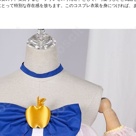
にとって特別な存在感を放ちます。このコスプレ衣装を身につければ、