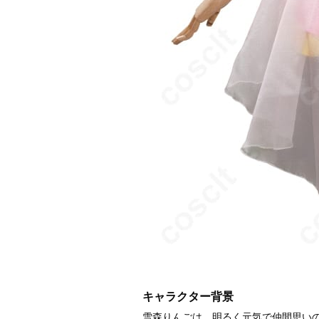
キャラクター背景
雪森りんごは、明るく元気で仲間思い