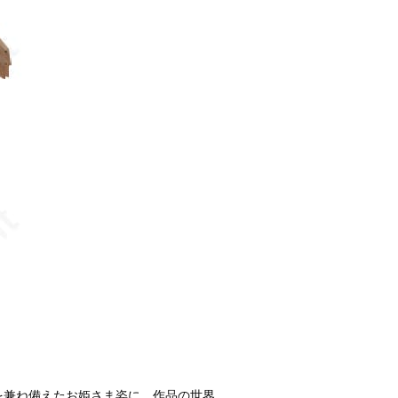
を兼ね備えたお姫さま姿に。作品の世界