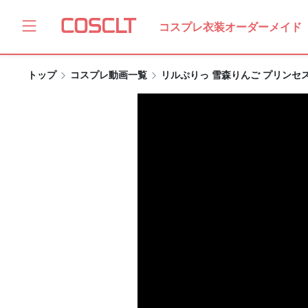
コスプレ衣装オーダーメイド
トップ
コスプレ動画一覧
リルぷりっ 雪森りんご プリンセス