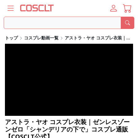
トップ
コスプレ動画一覧
アストラ・ヤオ コスプレ衣装｜ゼンレスゾーンゼロ「シャンデリアの下で」コスプレ通販【COSCLT公式】
アストラ・ヤオ コスプレ衣装｜ゼンレスゾー
ンゼロ「シャンデリアの下で」コスプレ通販
【COSCLT公式】