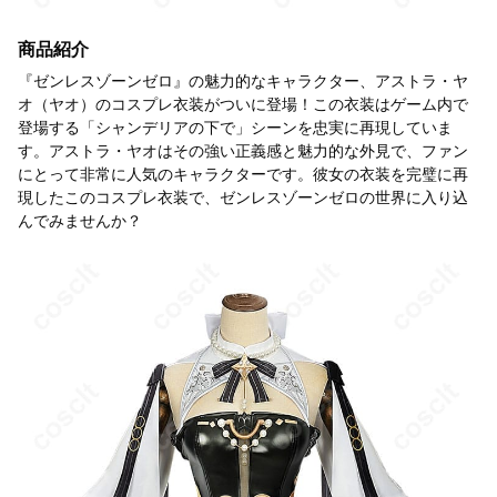
商品紹介
『ゼンレスゾーンゼロ』の魅力的なキャラクター、アストラ・ヤ
オ（ヤオ）のコスプレ衣装がついに登場！この衣装はゲーム内で
登場する「シャンデリアの下で」シーンを忠実に再現していま
す。アストラ・ヤオはその強い正義感と魅力的な外見で、ファン
にとって非常に人気のキャラクターです。彼女の衣装を完璧に再
現したこのコスプレ衣装で、ゼンレスゾーンゼロの世界に入り込
んでみませんか？