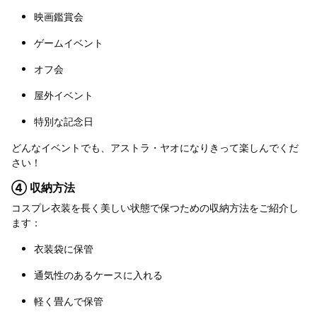
映画鑑賞会
ゲームイベント
オフ会
屋外イベント
特別な記念日
どんなイベントでも、アストラ・ヤオになりきって楽しんでくだ
さい！
④
収納方法
コスプレ衣装を長く美しい状態で保つための収納方法をご紹介し
ます：
衣装袋に保管
通気性のあるケースに入れる
軽く畳んで保管