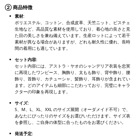
②
商品特徴
素材
:
ポリエステル、コットン、合成皮革、天竺ニット、ビスチェ
生地など、高品質な素材を使用しており、着心地の良さと見
た目の美しさを兼ね備えています。生産ロットによって若干
素材が異なる場合がありますが、どれも耐久性に優れ、長時
間の着用にも適しています。
セット内容
:
セット内容には、アストラ・ヤオのシャンデリア衣装を忠実
に再現したワンピース、胸飾り、太もも飾り、背中飾り、腰
飾り、首飾り、カチューシャ、髪飾り、耳飾りが含まれてい
ます。どのアイテムも細部にこだわっており、完璧にキャラ
クターの印象を再現します。
サイズ
:
S、M、L、XL、XXL のサイズ展開（オーダメイド不可）で、
あなたにぴったりのサイズをお選びいただけます。サイズ表
を参照し、ご自身の体型に合ったものをお選びください。
発送予定
: