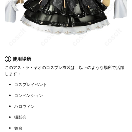
③
使用場所
このアストラ・ヤオのコスプレ衣装は、以下のような場所で活躍
します：
コスプレイベント
コンベンション
ハロウィン
撮影会
舞台