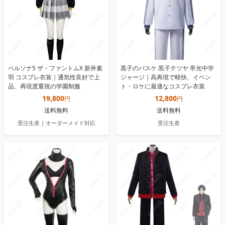
ペルソナ5 ザ・ファントムX 新井素
黒子のバスケ 黒子テツヤ 帝光中学
羽 コスプレ衣装｜通気性良好で上
ジャージ｜高再現で軽快、イベン
品、再現度重視の学園制服
ト・ロケに最適なコスプレ衣装
19,800
12,800
円
円
送料無料
送料無料
受注生産 | オーダーメイド対応
受注生産