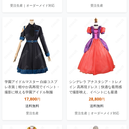
受注生産 | オーダーメイド対応
受注生産
学園アイドルマスター 白線コスプ
シンデレラ アナスタシア・トレメ
レ衣装｜軽やか高再現でイベント・
イン 高再現ドレス｜快適な着用感
撮影に映える学園アイドル制服
で撮影映え、イベントにも最適
17,800
28,800
円
円
送料無料
送料無料
受注生産
受注生産 | オーダーメイド対応