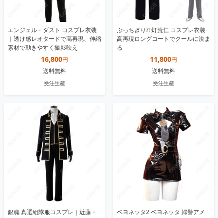
エンジェル・ダスト コスプレ衣装
ぶっちぎり?! 灯荒仁 コスプレ衣装
｜透け感レオタードで高再現、伸縮
高再現ロングコートでクールに決ま
素材で動きやすく撮影映え
る
16,800
11,800
円
円
送料無料
送料無料
受注生産
受注生産
銀魂 真選組隊服コスプレ｜近藤・
ベヨネッタ2 ベヨネッタ 婦警アメ