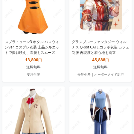
スプラトゥーン3 ホタル ハロウィ
グランブルーファンタジー ウィル
ンVer. コスプレ衣装 上品シルエッ
ナス Q-pot CAFE.コラボ衣装 カフェ
トで撮影映え、着脱もスムーズ
制服 再現度と着心地を両立
13,800
45,888
円
円
送料無料
送料無料
受注生産
受注生産 | オーダーメイド対応