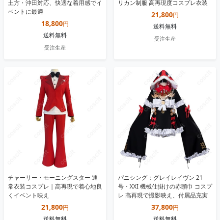
土方・沖田対応、快適な着用感でイ
リカン制服 高再現度コスプレ衣装
ベントに最適
21,800
円
18,800
円
送料無料
送料無料
受注生産
受注生産
チャーリー・モーニングスター 通
パニシング：グレイレイヴン 21
常衣装コスプレ｜高再現で着心地良
号・XXI 機械仕掛けの赤頭巾 コスプ
くイベント映え
レ 高再現で撮影映え、付属品充実
21,800
37,800
円
円
送料無料
送料無料