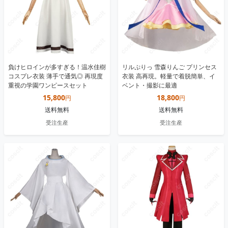
負けヒロインが多すぎる！温水佳樹
リルぷりっ 雪森りんご プリンセス
コスプレ衣装 薄手で通気◎ 再現度
衣装 高再現。軽量で着脱簡単、イ
重視の学園ワンピースセット
ベント・撮影に最適
15,800
18,800
円
円
送料無料
送料無料
受注生産
受注生産