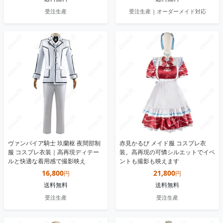
受注生産
受注生産 | オーダーメイド対応
ヴァンパイア騎士 玖蘭枢 夜間部制
赤見かるび メイド服 コスプレ衣
服 コスプレ衣装｜高再現ディテー
装。高再現の可憐シルエットでイベ
ルと快適な着用感で撮影映え
ントも撮影も映えます
16,800
21,800
円
円
送料無料
送料無料
受注生産
受注生産