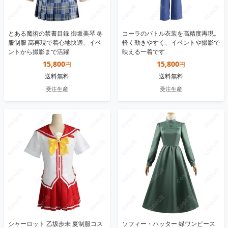
とある魔術の禁書目録 御坂美琴 冬
コーラのバトル衣装を高精度再現。
服制服 高再現で着心地快適、イベ
軽く動きやすく、イベントや撮影で
ントから撮影まで活躍
映える一着です
15,800
15,800
円
円
送料無料
送料無料
受注生産
受注生産
シャーロット 乙坂歩未 夏制服コス
ソフィー・ハッター 緑ワンピース