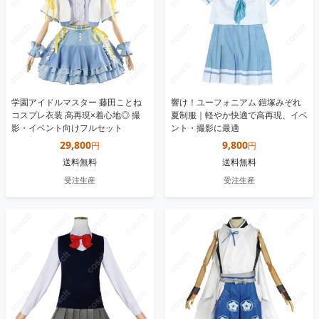
学園アイドルマスター 藤田ことね
響け！ユーフォニアム 鎧塚みぞれ
コスプレ衣装 高再現×着心地◎ 撮
夏制服｜軽やか快適で高再現、イベ
影・イベント向けフルセット
ント・撮影に最適
29,800
9,800
円
円
送料無料
送料無料
受注生産
受注生産