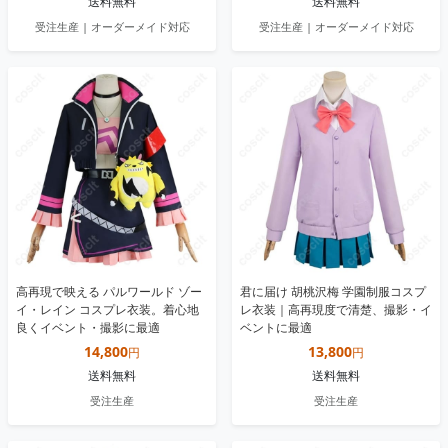
送料無料
送料無料
受注生産 | オーダーメイド対応
受注生産 | オーダーメイド対応
高再現で映える パルワールド ゾー
君に届け 胡桃沢梅 学園制服コスプ
イ・レイン コスプレ衣装。着心地
レ衣装｜高再現度で清楚、撮影・イ
良くイベント・撮影に最適
ベントに最適
14,800
13,800
円
円
送料無料
送料無料
受注生産
受注生産