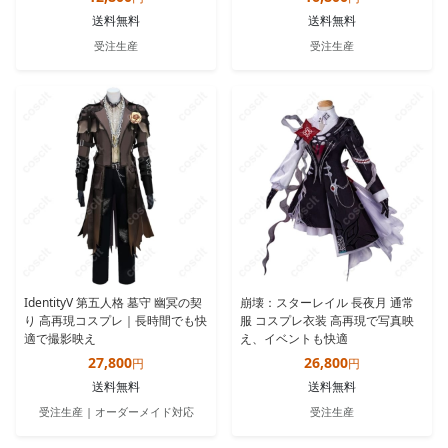
送料無料
送料無料
受注生産
受注生産
IdentityV 第五人格 墓守 幽冥の契
崩壊：スターレイル 長夜月 通常
り 高再現コスプレ｜長時間でも快
服 コスプレ衣装 高再現で写真映
適で撮影映え
え、イベントも快適
27,800
26,800
円
円
送料無料
送料無料
受注生産 | オーダーメイド対応
受注生産