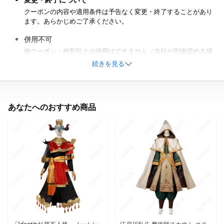
クーポンの内容や適用条件は予告なく変更・終了することがあり
ます。あらかじめご了承ください。
併用不可
他クーポン・他割引との併用はできません（当社が別途認める場
合を除く）。
続きを見る
お釣りは出ません
クーポン割引額が注文金額を上回った場合でも、差額の返金・繰
越しはできません。
あなたへのおすすめ商品
キャンセル時の取扱い
ご注文をキャンセルされた場合、条件を満たしていればクーポン
は「マイクーポン」へ自動返還されます。返還後の有効期限は、
返還時点で残っている日数が適用されます。
譲渡・換金不可
クーポンの現金化、第三者への譲渡・転売はできません。
システム障害等
システムの不具合等によりクーポンがご利用いただけない場合が
あります。