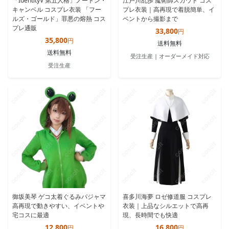
「IdentityV 第五人格」ノートン・
江戸川乱歩 魔術師スカウト コス
キャンベル コスプレ衣装 「フー
プレ衣装｜高再現で着脱簡単、イ
不正利用への対応
ルズ・ゴールド」罪悪の熔熱 コス
ベントから撮影まで
不正行為・利用規約違反・その他運営目的に反すると当社が判断
プレ通販
33,800
円
した場合、割引額の返還または同等額のお支払いを請求させてい
35,800
円
送料無料
ただくことがあります。
送料無料
受注生産 | オーダーメイド対応
受注生産
御坂美琴 ゲコ太着ぐるみパジャマ
喜多川海夢 ロゼ修道服 コスプレ
高再現で動きやすい、イベントや
衣装｜上品なシルエットで高再
宅コスに最適
現、長時間でも快適
12,800
16,800
円
円